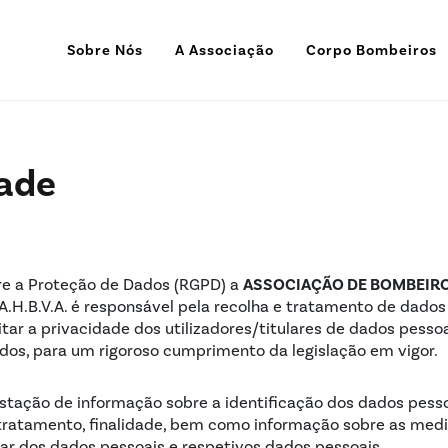
Sobre Nós
A Associação
Corpo Bombeiros
dade
ASSOCIAÇÃO DE BOMBEIR
e a Proteção de Dados (RGPD) a
.H.B.V.A. é responsável pela recolha e tratamento de dados
tar a privacidade dos utilizadores/titulares de dados pesso
dos, para um rigoroso cumprimento da legislação em vigor.
estação de informação sobre a identificação dos dados pesso
o tratamento, finalidade, bem como informação sobre as med
lar dos dados pessoais e respetivos dados pessoais.