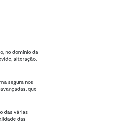
co, no domínio da
vido, alteração,
rma segura nos
s avançadas, que
o das várias
alidade das