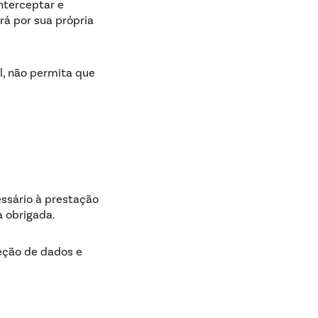
nterceptar e
rá por sua própria
, não permita que
essário à prestação
a obrigada.
teção de dados e