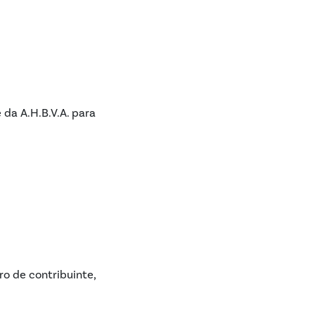
 da A.H.B.V.A. para
ro de contribuinte,