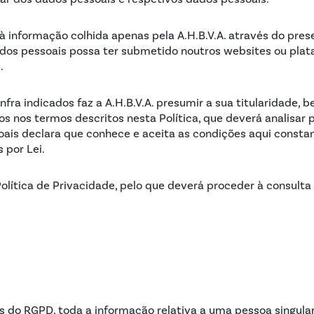
 à informação colhida apenas pela A.H.B.V.A. através do pre
ados pessoais possa ter submetido noutros websites ou plat
.
nfra indicados faz a A.H.B.V.A. presumir a sua titularidade,
s nos termos descritos nesta Política, que deverá analisar
soais declara que conhece e aceita as condições aqui consta
s por Lei.
a Política de Privacidade, pelo que deverá proceder à consulta
 do RGPD, toda a informação relativa a uma pessoa singular